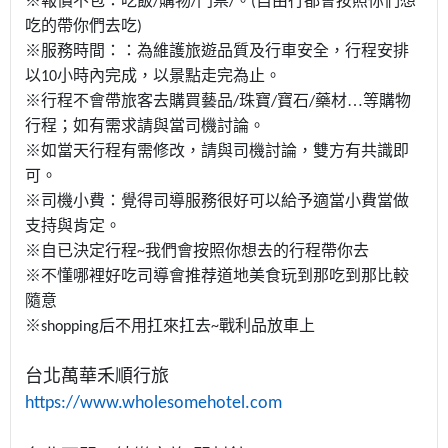
※報價不包：吃飯
購物
門票
。
自由行都會按照你們想
/
/
/
(
吃的帶你們去吃
)
※服務時間：：為維護旅遊品質及行車安全，行程安排
以
小時內完成，
以景點走完為止。
10
※行程不會帶旅客去購買藝品
珠寶
寶石
藥材…等購物
/
/
/
行程；如有需求請與當司機討論。
※如當天行程有需修改，請與司機討論，雙方有共識即
可。
※司機小費：覺得司導服務很好可以給予適當小費當做
支持與肯定。
※自已決定行程
我們會按照你想去的行程帶你去
~
※不懂哪裡好吃司導會推荐道地美食玩到那吃到那比較
隨意
※
后不用扛來扛去
戰利品放車上
shopping
~
台北萬華禾順行旅
https://www.wholesomehotel.com