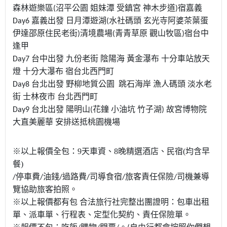
森林遊樂區(沼平公園 姐妹潭 受鎮宮 神木步道)宿嘉義
Day6 嘉義出發 日月潭遊湖(水社碼頭 玄光寺阿婆茶葉蛋
伊達邵原住民老街)清境農場(青青草原 觀山牧區)宿台中
逢甲
Day7 台中出發 九份老街 陰陽海 黃金瀑布 十分車站放天
燈 十分大瀑布 宿台北西門町
Day8 台北出發 野柳地質公園 跳石海岸 漁人碼頭 淡水老
街 士林夜市 台北西門町
Day9 台北出發 陽明山(花鐘 小油坑 竹子湖) 故宮博物院
大直美麗華 安排送抵桃園機場
※以上報價全包：9
天車資、8
晚精選酒店、民宿(均含早
餐)
停車費
油錢
過路費
司導食宿
旅客責任保險
司機兼導
/
/
/
/
/
/
覽協助旅客拍照。
※以上報價都有包
合法旅行社完整出團證明：包車出租
單、派車單、行程表、定型化契約、責任保險單。