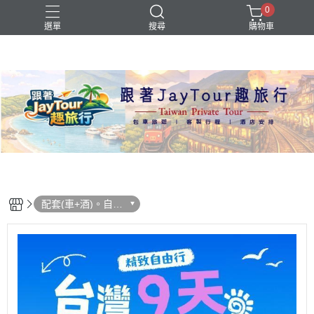
0
選單
搜尋
購物車
配套(車+酒)。自由
行