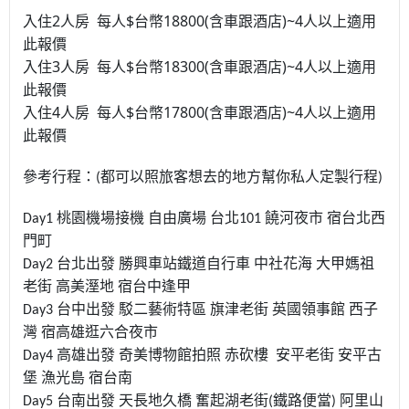
2
$
18800(
)~4
入住
人房
每人
台幣
含車跟酒店
人以上適用
此報價
3
$
18300(
)~4
入住
人房
每人
台幣
含車跟酒店
人以上適用
此報價
4
$
17800(
)~4
入住
人房
每人
台幣
含車跟酒店
人以上適用
此報價
參考行程：(都可以照旅客想去的地方幫你私人定製行程)
Day1 桃園機場接機 自由廣場 台北101 饒河夜市 宿台北西
門町
Day2 台北出發 勝興車站鐵道自行車 中社花海 大甲媽祖
老街 高美溼地 宿台中逢甲
Day3 台中出發 駁二藝術特區 旗津老街 英國領事館 西子
灣 宿高雄逛六合夜市
Day4 高雄出發 奇美博物館拍照 赤砍樓 安平老街 安平古
堡 漁光島 宿台南
Day5 台南出發 天長地久橋 奮起湖老街(鐵路便當) 阿里山