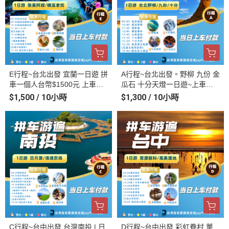
E行程~台北出發 宜蘭一日遊 拼
A行程~台北出發。野柳 九份 金
車一個人台幣$1500元 上車當
瓜石 十分天燈一日遊~上車當
天付款~
天付款
$1,500 / 10小時
$1,300 / 10小時
C行程~台中出發 台灣南投 | 日
D行程~台中出發 彩虹眷村 薰