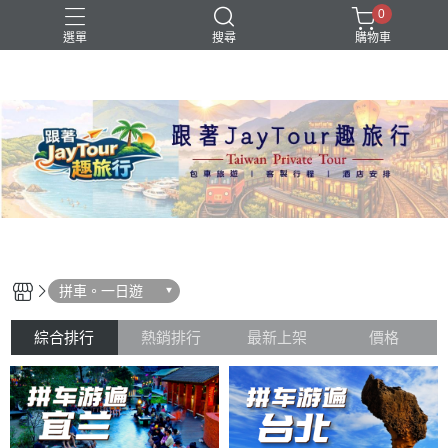
0
選單
搜尋
購物車
拼車。一日遊
綜合排行
熱銷排行
最新上架
價格