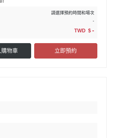
計
請選擇預約時間和場次
-
-
TWD $
入購物車
立即預約