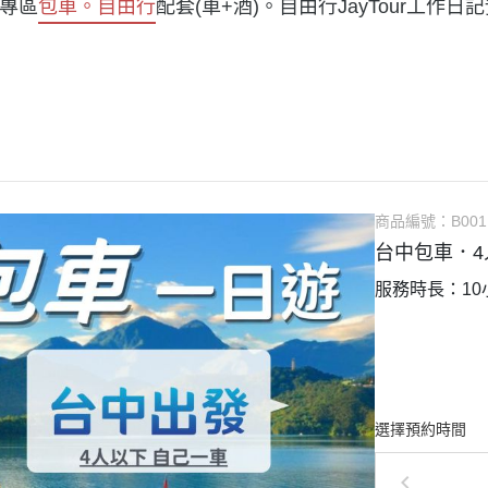
專區
包車。自由行
配套(車+酒)。自由行
JayTour工作日記
商品編號：
B001
台中包車．
服務時長：10
選擇預約時間