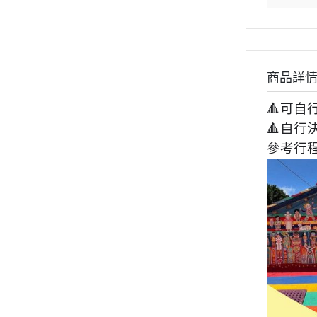
商品詳
🔺可自
🔺自行
參考行