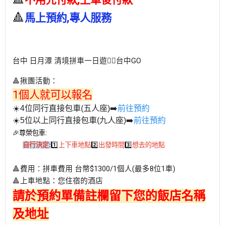
🔺
馬上預約,專人服務
台中 日月潭 清境拼車一日遊
👉🏻台中GO
🔺揪團活動：
1個人就可以報名
☀️4位同行直接包車(五人座)➡️
前往預約
☀️5位以上同行直接包車(九人座)➡️
前往預約
🎉尊榮包車:
自行決定:
1️⃣
上下車地點
2️⃣
出發時間
3️⃣
想去的地點
🔺費用：拼車費用 台幣$1300/1個人(最多8位1車)
🔺上車地點：您住宿的酒店
請於預約單備註欄留下您的飯店名稱
及地址